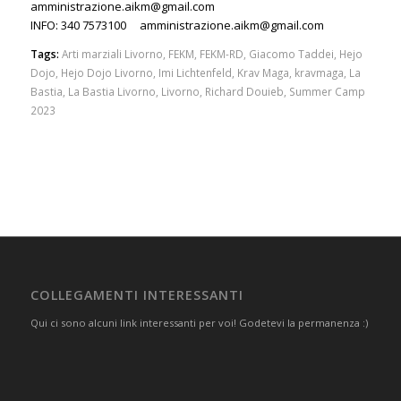
amministrazione.aikm@gmail.com
INFO: 340 7573100
amministrazione.aikm@gmail.com
Tags:
Arti marziali Livorno
,
FEKM
,
FEKM-RD
,
Giacomo Taddei
,
Hejo
Dojo
,
Hejo Dojo Livorno
,
Imi Lichtenfeld
,
Krav Maga
,
kravmaga
,
La
Bastia
,
La Bastia Livorno
,
Livorno
,
Richard Douieb
,
Summer Camp
2023
COLLEGAMENTI INTERESSANTI
Qui ci sono alcuni link interessanti per voi! Godetevi la permanenza :)