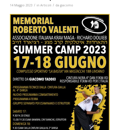
/
/
14 Maggio 2023
in
Articoli
da
giacomo