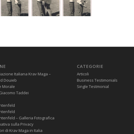
INE
CATEGORIE
iazione Italiana Krav Maga –
Articoli
rd Douieb
Business Testimonials
e Morale
Single Testmonial
 Giacomo Taddei
chtenfeld
chtenfeld
chtenfeld – Galleria Fotografica
ativa sulla Privacy
tori di Krav Maga in Italia