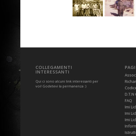
COLLEGAMENTI
PAG
INTERESSANTI
Assoc
Richa
Qui ci sono alcuni link interessanti per
voi! Godetevi la permanenza :)
Codic
D.T.N
FAQ
Imi Li
Imi Li
Imi Li
Inform
Istrut