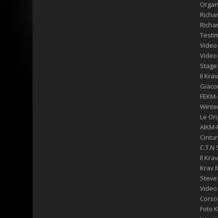
Orga
Richa
Richa
Testi
Video
Video
Stage
Il Kr
Giaco
FEKM
Winte
Le Ori
AIKM-
Cintu
C.T.N
Il Kra
Krav 
Steve
Video
Corso 
Foto 