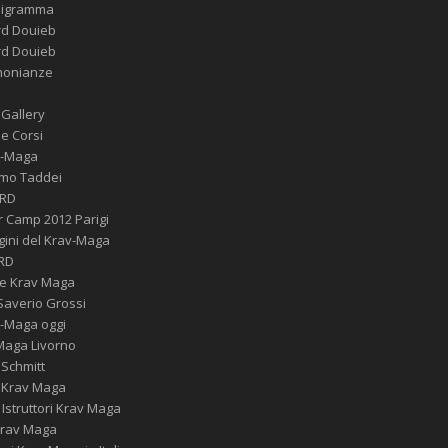
nigramma
rd Douieb
rd Douieb
monianze
 Gallery
 e Corsi
av-Maga
mo Taddei
-RD
r Camp 2012 Parigi
gini del Krav-Maga
RD
re Krav Maga
 Saverio Grossi
v-Maga oggi
Maga Livorno
 Schmitt
 Krav Maga
Istruttori Krav Maga
Krav Maga