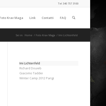
Tel 340 757 3100
Foto Krav Maga
Link
Contatti
FAQ
Sei in:
Home
/
Foto Krav Maga
/
Imi Lichtenfeld
Imi Lichtenfeld
Richard Douieb
Giacomo Taddei
Winter Camp 2012 Parigi