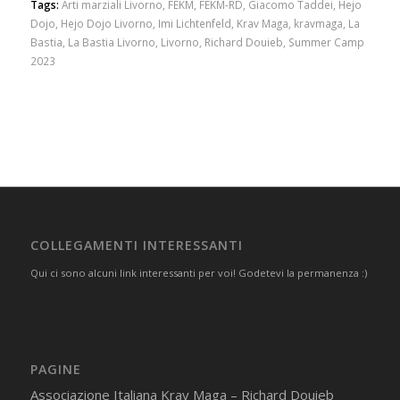
Tags:
Arti marziali Livorno
,
FEKM
,
FEKM-RD
,
Giacomo Taddei
,
Hejo
Dojo
,
Hejo Dojo Livorno
,
Imi Lichtenfeld
,
Krav Maga
,
kravmaga
,
La
Bastia
,
La Bastia Livorno
,
Livorno
,
Richard Douieb
,
Summer Camp
2023
COLLEGAMENTI INTERESSANTI
Qui ci sono alcuni link interessanti per voi! Godetevi la permanenza :)
PAGINE
Associazione Italiana Krav Maga – Richard Douieb