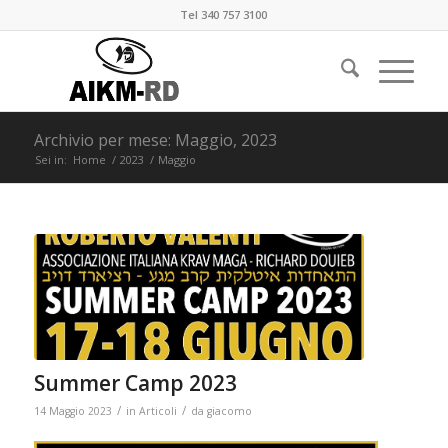
Tel 340 757 3100
Archivio per mese: Maggio, 2023
Sei in:
Home
/
2023
/
Maggio
Summer Camp 2023
/
/
14 Maggio 2023
in
Articoli
da
giacomo