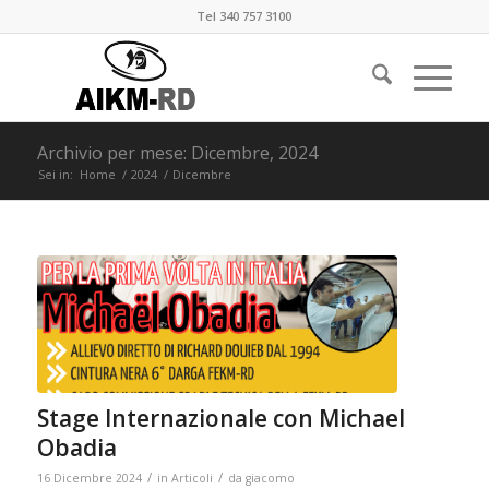
Tel 340 757 3100
Archivio per mese: Dicembre, 2024
Sei in:
Home
/
2024
/
Dicembre
Stage Internazionale con Michael
Obadia
/
/
16 Dicembre 2024
in
Articoli
da
giacomo