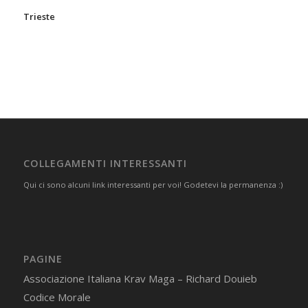
Trieste
COLLEGAMENTI INTERESSANTI
Qui ci sono alcuni link interessanti per voi! Godetevi la permanenza :)
PAGINE
Associazione Italiana Krav Maga – Richard Douieb
Codice Morale