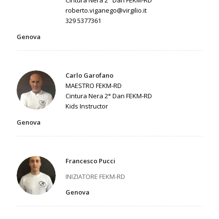
Cintura Nera 2° Dan FEKM-RD
roberto.viganego@virgilio.it
329 5377361
Genova
Carlo Garofano
MAESTRO FEKM-RD
Cintura Nera 2° Dan FEKM-RD
Kids Instructor
Genova
Francesco Pucci
INIZIATORE FEKM-RD
Genova