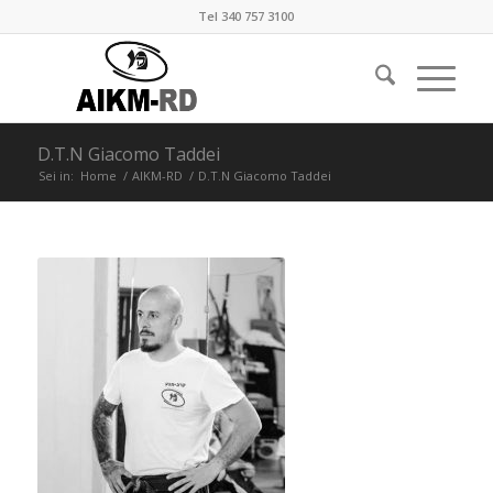
Tel 340 757 3100
D.T.N Giacomo Taddei
Sei in:
Home
/
AIKM-RD
/
D.T.N Giacomo Taddei