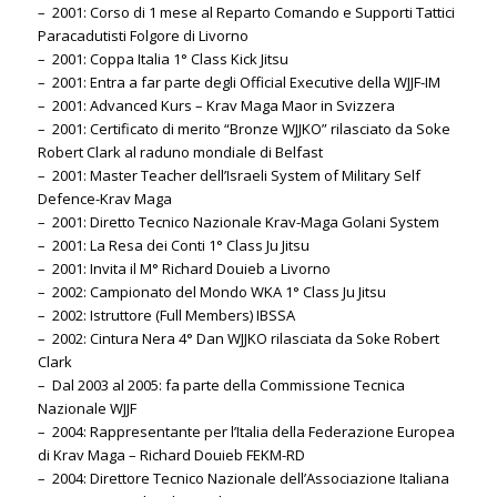
– 2001: Corso di 1 mese al Reparto Comando e Supporti Tattici
Paracadutisti Folgore di Livorno
– 2001: Coppa Italia 1° Class Kick Jitsu
– 2001: Entra a far parte degli Official Executive della WJJF-IM
– 2001: Advanced Kurs – Krav Maga Maor in Svizzera
– 2001: Certificato di merito “Bronze WJJKO” rilasciato da Soke
Robert Clark al raduno mondiale di Belfast
– 2001: Master Teacher dell’Israeli System of Military Self
Defence-Krav Maga
– 2001: Diretto Tecnico Nazionale Krav-Maga Golani System
– 2001: La Resa dei Conti 1° Class Ju Jitsu
– 2001: Invita il M° Richard Douieb a Livorno
– 2002: Campionato del Mondo WKA 1° Class Ju Jitsu
– 2002: Istruttore (Full Members) IBSSA
– 2002: Cintura Nera 4° Dan WJJKO rilasciata da Soke Robert
Clark
– Dal 2003 al 2005: fa parte della Commissione Tecnica
Nazionale WJJF
– 2004: Rappresentante per l’Italia della Federazione Europea
di Krav Maga – Richard Douieb FEKM-RD
– 2004: Direttore Tecnico Nazionale dell’Associazione Italiana