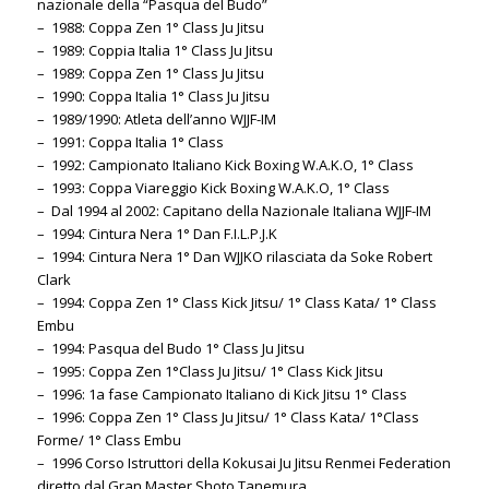
nazionale della “Pasqua del Budo”
– 1988: Coppa Zen 1° Class Ju Jitsu
– 1989: Coppia Italia 1° Class Ju Jitsu
– 1989: Coppa Zen 1° Class Ju Jitsu
– 1990: Coppa Italia 1° Class Ju Jitsu
– 1989/1990: Atleta dell’anno WJJF-IM
– 1991: Coppa Italia 1° Class
– 1992: Campionato Italiano Kick Boxing W.A.K.O, 1° Class
– 1993: Coppa Viareggio Kick Boxing W.A.K.O, 1° Class
– Dal 1994 al 2002: Capitano della Nazionale Italiana WJJF-IM
– 1994: Cintura Nera 1° Dan F.I.L.P.J.K
– 1994: Cintura Nera 1° Dan WJJKO rilasciata da Soke Robert
Clark
– 1994: Coppa Zen 1° Class Kick Jitsu/ 1° Class Kata/ 1° Class
Embu
– 1994: Pasqua del Budo 1° Class Ju Jitsu
– 1995: Coppa Zen 1°Class Ju Jitsu/ 1° Class Kick Jitsu
– 1996: 1a fase Campionato Italiano di Kick Jitsu 1° Class
– 1996: Coppa Zen 1° Class Ju Jitsu/ 1° Class Kata/ 1°Class
Forme/ 1° Class Embu
– 1996 Corso Istruttori della Kokusai Ju Jitsu Renmei Federation
diretto dal Gran Master Shoto Tanemura