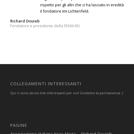
rispetto per gli altri che ci ha lasciato in eredità
il fondatore Imi Lichtenfeld.
Richard Douieb
Fondatore e presidente della FEKM-RD
COLLEGAMENTI INTERESSANTI
Qui ci sono alcuni link interessanti per voi! Godetevi la permanenza :)
PAGINE
Associazione Italiana Krav Maga – Richard Douieb