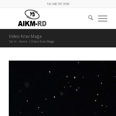
Tel 340 757 3100
Video Krav Maga
Sei in:
Home
/
Video Krav Maga