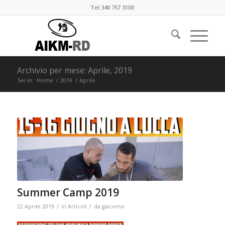
Tel 340 757 3100
Archivio per mese: Aprile, 2019
Sei in:
Home
/
2019
/
Aprile
Summer Camp 2019
/
/
22 Aprile 2019
in
Articoli
da
giacomo