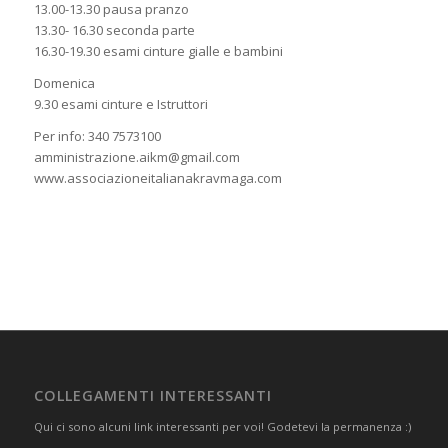
13.00-13.30 pausa pranzo
13.30- 16.30 seconda parte
16.30-19.30 esami cinture gialle e bambini
Domenica
9.30 esami cinture e Istruttori
Per info: 340 7573100
amministrazione.aikm@gmail.com
www.associazioneitalianakravmaga.com
COLLEGAMENTI INTERESSANTI
Qui ci sono alcuni link interessanti per voi! Godetevi la permanenza :)