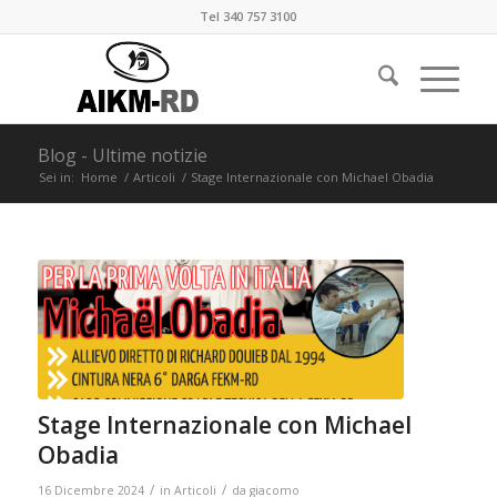
Tel 340 757 3100
Blog - Ultime notizie
Sei in:
Home
/
Articoli
/
Stage Internazionale con Michael Obadia
Stage Internazionale con Michael
Obadia
/
/
16 Dicembre 2024
in
Articoli
da
giacomo