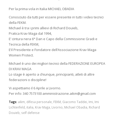
Per la prima vola in Italia MICHAEL OBADIA
Conosciuto da tutti per essere presente in tutti i video tecnici
della FEKM.
Michael è tra i primi allievi di Richard Douieb,
Pratica Krav Maga dal 1994,
E’ cintura nera 6° Dan e Capo della Commissione Gradi e
Tecnica della FEKM,
E’il Presidente e Fondatore dell’Associazione Krav Maga
Women Protect.
Michael è uno dei migliori tecnici della FEDERAZIONE EUROPEA
DI KRAV MAGA
Lo stage è aperto a chiunque, principianti, atleti di altre
federazioni o discipline!
Vi aspettiamo il 6 Aprile a Livorno.
Per info: 340 7573100 amministrazione.aikm@gmail.com
Tags:
aikm
,
difesa personale
,
FEKM
,
Giacomo Taddei
,
Imi
,
Imi
Lichtenfeld
,
italia
,
Krav Maga
,
Livorno
,
Michael Obadia
,
Richard
Douieb
,
self defense